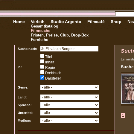
Home
Verleih
Studio Argento
Filmcafé
Shop
New
Gesamtkatalog
Filmsuche
Fristen, Preise, Club, Drop-Box
Fernleihe
Suche nach:
Such
Titel
Es wurd
Inhalt
Sucher
In:
Regie
Drehbuch
Darsteller
Genre:
Land:
Sprache:
Untertitel:
1
Medium: