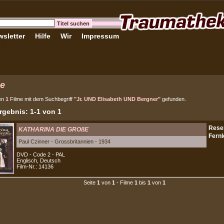
sletter
Hilfe
Wir
Impressum
e
en
1
Filme mit dem Suchbegriff
"Jr. UND Elisabeth UND Bergner"
gefunden.
gebnis: 1-1 von 1
KATHARINA DIE GROßE
Paul Czinner - Grossbritannien - 1934
DVD - Code 2 - PAL
Englisch, Deutsch
Film-Nr.: 14136
Seite
1
von
1
- Filme
1
bis
1
von
1