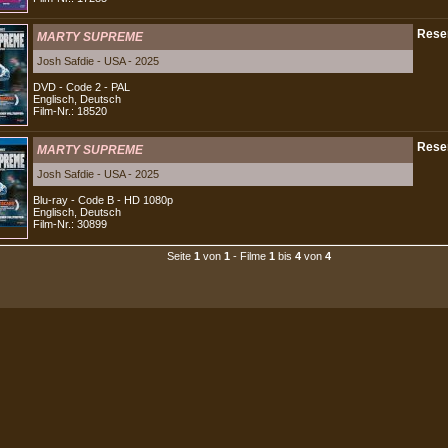
MARTY SUPREME
Josh Safdie - USA - 2025
DVD - Code 2 - PAL
Englisch, Deutsch
Film-Nr.: 18520
MARTY SUPREME
Josh Safdie - USA - 2025
Blu-ray - Code B - HD 1080p
Englisch, Deutsch
Film-Nr.: 30899
Seite
1
von
1
- Filme
1
bis
4
von
4