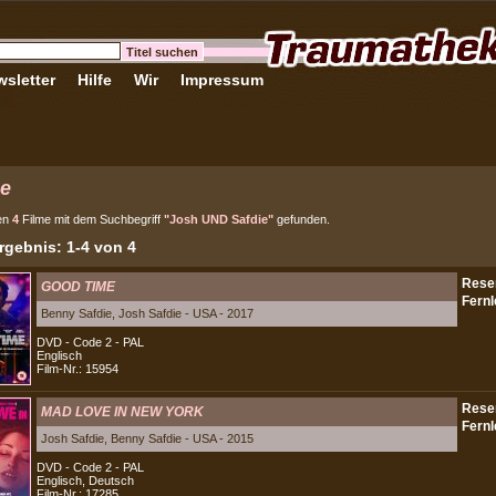
sletter
Hilfe
Wir
Impressum
e
en
4
Filme mit dem Suchbegriff
"Josh UND Safdie"
gefunden.
gebnis: 1-4 von 4
GOOD TIME
Benny Safdie, Josh Safdie - USA - 2017
DVD - Code 2 - PAL
Englisch
Film-Nr.: 15954
MAD LOVE IN NEW YORK
Josh Safdie, Benny Safdie - USA - 2015
DVD - Code 2 - PAL
Englisch, Deutsch
Film-Nr.: 17285