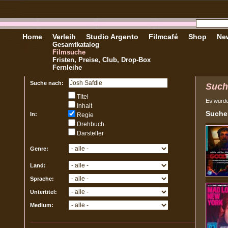
Home
Verleih
Studio Argento
Filmcafé
Shop
New
Gesamtkatalog
Filmsuche
Fristen, Preise, Club, Drop-Box
Fernleihe
Suche nach:
Such
Titel
Es wurd
Inhalt
Sucher
In:
Regie
Drehbuch
Darsteller
Genre:
Land:
Sprache:
Untertitel:
Medium: