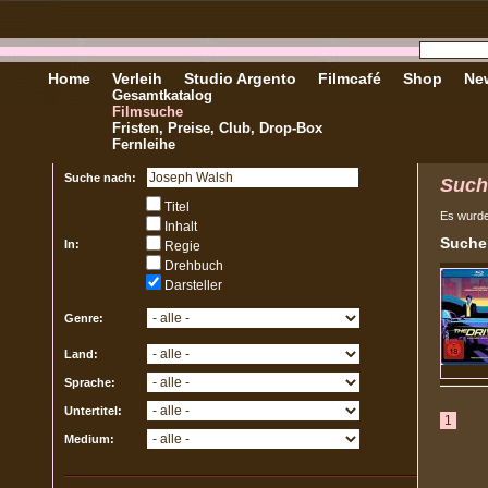
Home
Verleih
Studio Argento
Filmcafé
Shop
New
Gesamtkatalog
Filmsuche
Fristen, Preise, Club, Drop-Box
Fernleihe
Suche nach:
Such
Titel
Es wurd
Inhalt
Sucher
In:
Regie
Drehbuch
Darsteller
Genre:
Land:
Sprache:
Untertitel:
1
Medium: