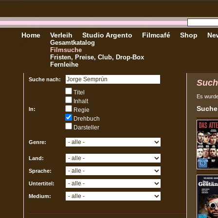
Home
Verleih
Studio Argento
Filmcafé
Shop
New
Gesamtkatalog
Filmsuche
Fristen, Preise, Club, Drop-Box
Fernleihe
Suche nach:
Such
Titel
Es wurd
Inhalt
Sucher
In:
Regie
Drehbuch
Darsteller
Genre:
Land:
Sprache:
Untertitel:
Medium: