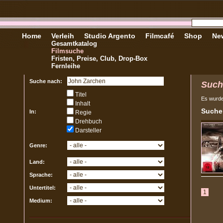
Home
Verleih
Studio Argento
Filmcafé
Shop
New
Gesamtkatalog
Filmsuche
Fristen, Preise, Club, Drop-Box
Fernleihe
Suche nach:
Such
Titel
Es wurd
Inhalt
Sucher
In:
Regie
Drehbuch
Darsteller
Genre:
Land:
Sprache:
Untertitel:
1
Medium: