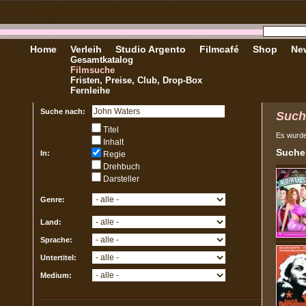
Home
Verleih
Studio Argento
Filmcafé
Shop
New
Gesamtkatalog
Filmsuche
Fristen, Preise, Club, Drop-Box
Fernleihe
Suche nach:
Such
Titel
Es wurd
Inhalt
Sucher
In:
Regie
Drehbuch
Darsteller
Genre:
Land:
Sprache:
Untertitel:
Medium: