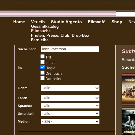
Home
Verleih
Studio Argento
Filmcafé
Shop
New
Gesamtkatalog
Filmsuche
Fristen, Preise, Club, Drop-Box
Fernleihe
Suche nach:
Such
Titel
Es wurd
Inhalt
Sucher
In:
Regie
Drehbuch
Darsteller
Genre:
Land:
Sprache:
Untertitel:
Medium: