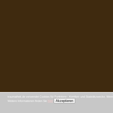
traumathek.de verwendet Cookies für Funktions-, Komfort- und Statistikzwecke. Wenn 
Akzeptieren
hier
Weitere Informationen finden Sie