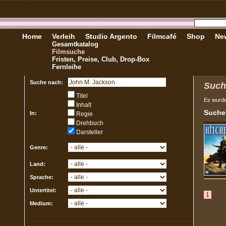
Home
Verleih
Studio Argento
Filmcafé
Shop
New
Gesamtkatalog
Filmsuche
Fristen, Preise, Club, Drop-Box
Fernleihe
Suche nach:
Such
Titel
Es wurd
Inhalt
Sucher
In:
Regie
Drehbuch
Darsteller
Genre:
Land:
Sprache:
Untertitel:
1
Medium: