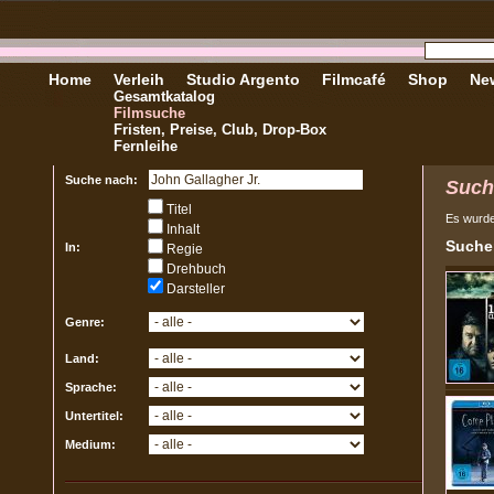
Home
Verleih
Studio Argento
Filmcafé
Shop
New
Gesamtkatalog
Filmsuche
Fristen, Preise, Club, Drop-Box
Fernleihe
Suche nach:
Such
Titel
Es wurd
Inhalt
Sucher
In:
Regie
Drehbuch
Darsteller
Genre:
Land:
Sprache:
Untertitel:
Medium: