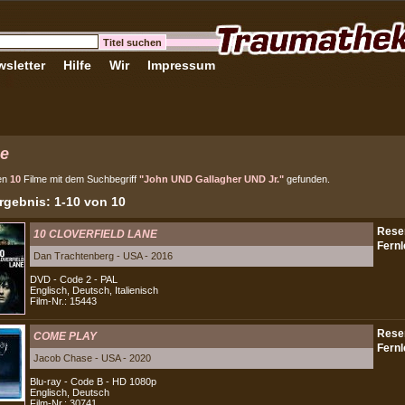
sletter
Hilfe
Wir
Impressum
e
en
10
Filme mit dem Suchbegriff
"John UND Gallagher UND Jr."
gefunden.
gebnis: 1-10 von 10
10 CLOVERFIELD LANE
Dan Trachtenberg - USA - 2016
DVD - Code 2 - PAL
Englisch, Deutsch, Italienisch
Film-Nr.: 15443
COME PLAY
Jacob Chase - USA - 2020
Blu-ray - Code B - HD 1080p
Englisch, Deutsch
Film-Nr.: 30741