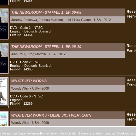
Film-Nr.: 14363
THE NEWSROOM - STAFFEL 1: EP. 06-08
Jeremy Podeswa, Joshua Marston, Lesli Linka Glatter - USA - 2012
DVD - Code 2 - NTSC
Englisch, Deutsch, Spanisch
Film-Nr.: 14364
THE NEWSROOM - STAFFEL 1: EP. 09-10
Alan Poul, Greg Mottola - USA - 2012
DVD - Code 2 - PAL
Englisch, Deutsch, Spanisch
Film-Nr.: 14365
WHATEVER WORKS
Woody Allen - USA - 2009
DVD - Code 0 - NTSC
Englisch
Film-Nr.: 12269
WHATEVER WORKS - LIEBE SICH WER KANN
Woody Allen - USA - 2009
DVD - Code 2 - PAL
Sie auf der Seite weitersurfen, erklären Sie sich damit einverstanden, dass wir Cookies ver
Englisch, Deutsch