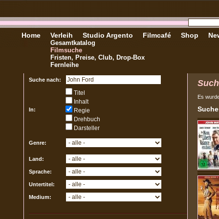
Home
Verleih
Studio Argento
Filmcafé
Shop
New
Gesamtkatalog
Filmsuche
Fristen, Preise, Club, Drop-Box
Fernleihe
Suche nach:
Such
Titel
Es wurd
Inhalt
Sucher
In:
Regie
Drehbuch
Darsteller
Genre:
Land:
Sprache:
Untertitel:
Medium: