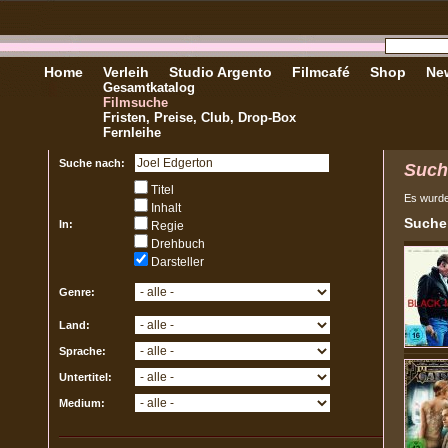
Home
Verleih
Studio Argento
Filmcafé
Shop
New
Gesamtkatalog
Filmsuche
Fristen, Preise, Club, Drop-Box
Fernleihe
Suche nach:
Such
Titel
Es wurd
Inhalt
Sucher
In:
Regie
Drehbuch
Darsteller
Genre:
Land:
Sprache:
Untertitel:
Medium: