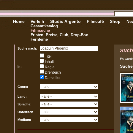
Home
Verleih
Studio Argento
Filmcafé
Shop
New
Gesamtkatalog
Filmsuche
Fristen, Preise, Club, Drop-Box
Fernleihe
Suche nach:
Such
Titel
Es wurd
Inhalt
Sucher
In:
Regie
Drehbuch
Darsteller
Genre:
Land:
Sprache:
Untertitel:
Medium: