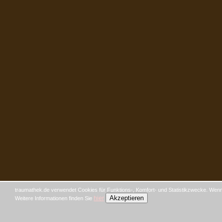
traumathek.de verwendet Cookies für Funktions-, Komfort- und Statistikzwecke. Wenn 
Akzeptieren
hier
Weitere Informationen finden Sie