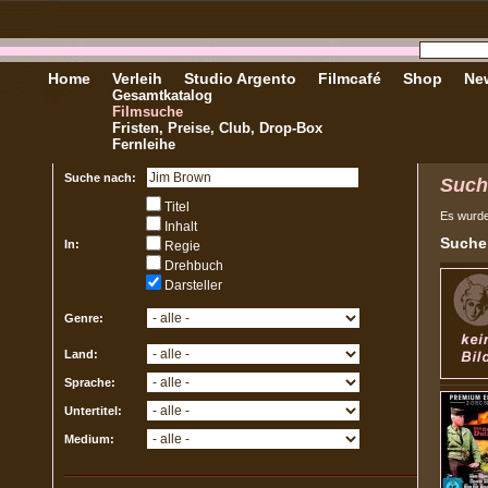
Home
Verleih
Studio Argento
Filmcafé
Shop
New
Gesamtkatalog
Filmsuche
Fristen, Preise, Club, Drop-Box
Fernleihe
Suche nach:
Such
Titel
Es wurd
Inhalt
Sucher
In:
Regie
Drehbuch
Darsteller
Genre:
Land:
Sprache:
Untertitel:
Medium: