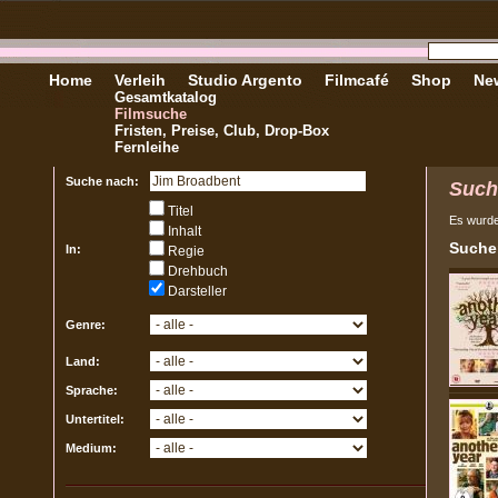
Home
Verleih
Studio Argento
Filmcafé
Shop
New
Gesamtkatalog
Filmsuche
Fristen, Preise, Club, Drop-Box
Fernleihe
Suche nach:
Such
Titel
Es wurd
Inhalt
Sucher
In:
Regie
Drehbuch
Darsteller
Genre:
Land:
Sprache:
Untertitel:
Medium: