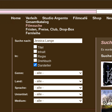
Home
Verleih
Studio Argento
Filmcafé
Shop
New
Gesamtkatalog
Filmsuche
Fristen, Preise, Club, Drop-Box
Fernleihe
Suche nach:
Such
Titel
Es wurd
Inhalt
Sucher
In:
Regie
Drehbuch
Darsteller
Genre:
Land:
Sprache:
Untertitel:
Medium: