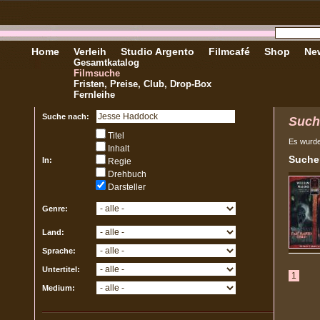
Home
Verleih
Studio Argento
Filmcafé
Shop
New
Gesamtkatalog
Filmsuche
Fristen, Preise, Club, Drop-Box
Fernleihe
Suche nach:
Such
Titel
Es wurd
Inhalt
Sucher
In:
Regie
Drehbuch
Darsteller
Genre:
Land:
Sprache:
Untertitel:
1
Medium: