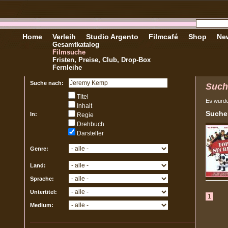
Home
Verleih
Studio Argento
Filmcafé
Shop
New
Gesamtkatalog
Filmsuche
Fristen, Preise, Club, Drop-Box
Fernleihe
Suche nach:
Such
Titel
Es wurd
Inhalt
Sucher
In:
Regie
Drehbuch
Darsteller
Genre:
Land:
Sprache:
Untertitel:
1
Medium: