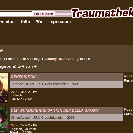
sletter
Hilfe
Wir
Impressum
e
en
4
Filme mit dem Suchbegriff
"Jeremy UND Irvine"
gefunden.
gebnis: 1-4 von 4
BENEDICTION
Terence Davies - USA, Grossbritannien - 2021
DVD - Code 2 - PAL
Englisch
Film-Nr.: 17659
DER WUNDERBARE GARTEN DER BELLA BROWN
Simon Aboud - USA, Grossbritannien - 2016
DVD - Code 2 - PAL
Englisch, Deutsch
Film-Nr.: 15889