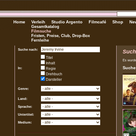
Home
Verleih
Studio Argento
Filmcafé
Shop
New
Gesamtkatalog
Filmsuche
Fristen, Preise, Club, Drop-Box
Fernleihe
Suche nach:
Such
Titel
Es wurd
Inhalt
Sucher
In:
Regie
Drehbuch
Darsteller
Genre:
Land:
Sprache:
Untertitel:
Medium: