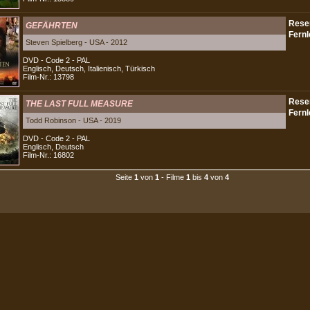
GEFÄHRTEN
Steven Spielberg - USA - 2012
DVD - Code 2 - PAL
Englisch, Deutsch, Italienisch, Türkisch
Film-Nr.: 13798
THE LAST FULL MEASURE
Todd Robinson - USA - 2019
DVD - Code 2 - PAL
Englisch, Deutsch
Film-Nr.: 16802
Seite
1
von
1
- Filme
1
bis
4
von
4