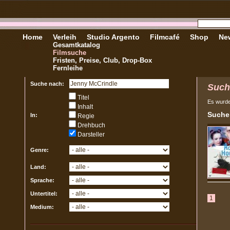
Home
Verleih
Studio Argento
Filmcafé
Shop
New
Gesamtkatalog
Filmsuche
Fristen, Preise, Club, Drop-Box
Fernleihe
Suche nach:
Such
Titel
Es wurd
Inhalt
Sucher
In:
Regie
Drehbuch
Darsteller
Genre:
Land:
Sprache:
Untertitel:
1
Medium: