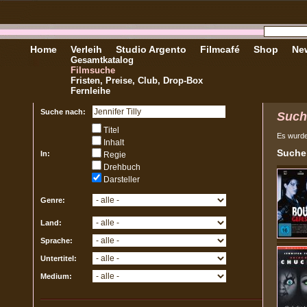
Home
Verleih
Studio Argento
Filmcafé
Shop
New
Gesamtkatalog
Filmsuche
Fristen, Preise, Club, Drop-Box
Fernleihe
Suche nach:
Such
Titel
Es wurd
Inhalt
Sucher
In:
Regie
Drehbuch
Darsteller
Genre:
Land:
Sprache:
Untertitel:
Medium: