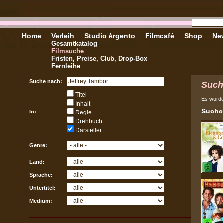
Home
Verleih
Studio Argento
Filmcafé
Shop
New
Gesamtkatalog
Filmsuche
Fristen, Preise, Club, Drop-Box
Fernleihe
Suche nach:
Such
Titel
Es wurd
Inhalt
Sucher
In:
Regie
Drehbuch
Darsteller
Genre:
Land:
Sprache:
Untertitel:
Medium: