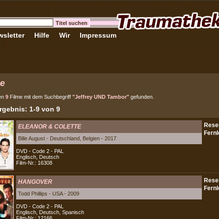
sletter
Hilfe
Wir
Impressum
e
en
9
Filme mit dem Suchbegriff
"Jeffrey UND Tambor"
gefunden.
gebnis: 1-9 von 9
ELEANOR & COLETTE
Bille August - Deutschland, Belgien - 2017
DVD - Code 2 - PAL
Englisch, Deutsch
Film-Nr.: 16308
HANGOVER
Todd Phillips - USA - 2009
DVD - Code 2 - PAL
Englisch, Deutsch, Spanisch
Film-Nr.: 12166