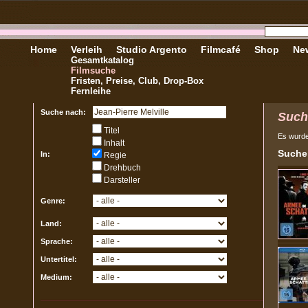
Home
Verleih
Studio Argento
Filmcafé
Shop
New
Gesamtkatalog
Filmsuche
Fristen, Preise, Club, Drop-Box
Fernleihe
Suche nach:
Such
Titel
Es wurd
Inhalt
Sucher
In:
Regie
Drehbuch
Darsteller
Genre:
Land:
Sprache:
Untertitel:
Medium: