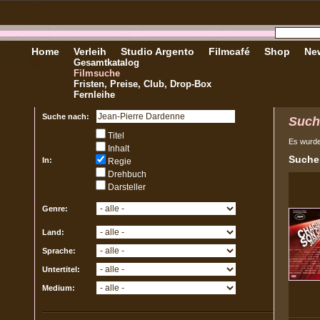
Home
Verleih
Studio Argento
Filmcafé
Shop
New
Gesamtkatalog
Filmsuche
Fristen, Preise, Club, Drop-Box
Fernleihe
Suche nach:
Such
Titel
Es wurd
Inhalt
Sucher
In:
Regie
Drehbuch
Darsteller
Genre:
Land:
Sprache:
Untertitel:
Medium: