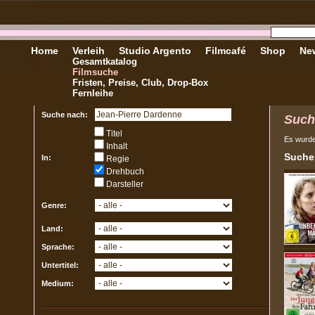
Home
Verleih
Studio Argento
Filmcafé
Shop
New
Gesamtkatalog
Filmsuche
Fristen, Preise, Club, Drop-Box
Fernleihe
Suche nach:
Such
Titel
Es wurd
Inhalt
Sucher
In:
Regie
Drehbuch
Darsteller
Genre:
Land:
Sprache:
Untertitel:
Medium: