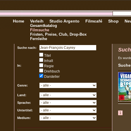
Home
Verleih
Studio Argento
Filmcafé
Shop
New
Gesamtkatalog
Filmsuche
Fristen, Preise, Club, Drop-Box
Fernleihe
Suche nach:
Such
Titel
Es wurd
Inhalt
Sucher
In:
Regie
Drehbuch
Darsteller
Genre:
Land:
Sprache:
Untertitel:
1
Medium: