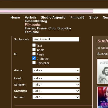
Home
Verleih
Studio Argento
Filmcafé
Shop
New
Gesamtkatalog
Filmsuche
Fristen, Preise, Club, Drop-Box
Fernleihe
Suche nach:
Such
Titel
Es wurd
Inhalt
Sucher
In:
Regie
Drehbuch
Darsteller
Genre:
Land:
Sprache:
Untertitel:
Medium: