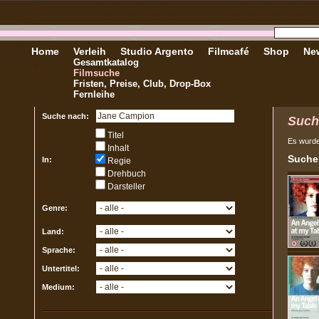
Home
Verleih
Studio Argento
Filmcafé
Shop
New
Gesamtkatalog
Filmsuche
Fristen, Preise, Club, Drop-Box
Fernleihe
Suche nach:
Such
Titel
Es wurd
Inhalt
Sucher
In:
Regie
Drehbuch
Darsteller
Genre:
Land:
Sprache:
Untertitel:
Medium: