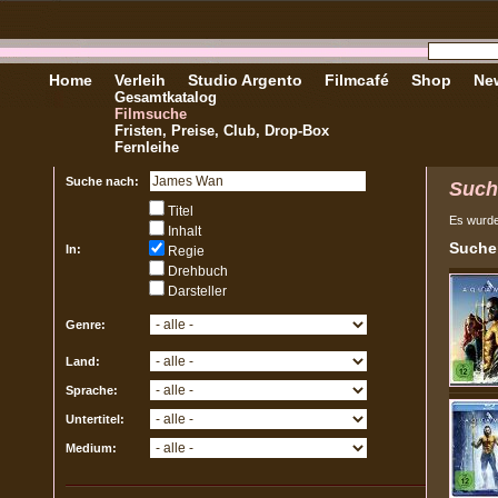
Home
Verleih
Studio Argento
Filmcafé
Shop
New
Gesamtkatalog
Filmsuche
Fristen, Preise, Club, Drop-Box
Fernleihe
Suche nach:
Such
Titel
Es wurd
Inhalt
Sucher
In:
Regie
Drehbuch
Darsteller
Genre:
Land:
Sprache:
Untertitel:
Medium: