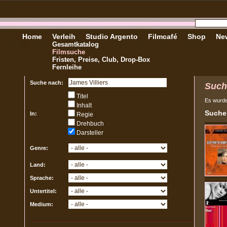
Home
Verleih
Studio Argento
Filmcafé
Shop
New
Gesamtkatalog
Filmsuche
Fristen, Preise, Club, Drop-Box
Fernleihe
Suche nach:
Such
Titel
Es wurd
Inhalt
Sucher
In:
Regie
Drehbuch
Darsteller
Genre:
Land:
Sprache:
Untertitel:
Medium: