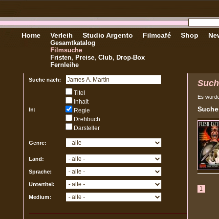
Home
Verleih
Studio Argento
Filmcafé
Shop
New
Gesamtkatalog
Filmsuche
Fristen, Preise, Club, Drop-Box
Fernleihe
Suche nach:
Such
Titel
Es wurd
Inhalt
Sucher
In:
Regie
Drehbuch
Darsteller
Genre:
Land:
Sprache:
Untertitel:
1
Medium: