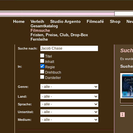
Home
Verleih
Studio Argento
Filmcafé
Shop
New
Gesamtkatalog
Filmsuche
Fristen, Preise, Club, Drop-Box
Fernleihe
Suche nach:
Suc
Titel
Es wurd
Inhalt
Suche
In:
Regie
Drehbuch
Darsteller
Genre:
Land:
Sprache:
Untertitel:
1
Medium: