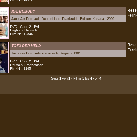
MR. NOBODY
Jaco Van Dormael - Deutschland, Frankreich, Belgien, Kanada - 2009
DVD - Code 2 - PAL
Englisch, Deutsch
Film-Nr.: 12844
TOTO DER HELD
Jaco van Dormael - Frankreich, Belgien - 1991
DVD - Code 2 - PAL
Deutsch, Französisch
Film-Nr.: 9165
Seite
1
von
1
- Filme
1
bis
4
von
4