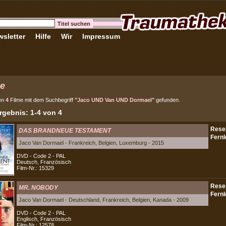
sletter
Hilfe
Wir
Impressum
e
en
4
Filme mit dem Suchbegriff
"Jaco UND Van UND Dormael"
gefunden.
gebnis: 1-4 von 4
DAS BRANDNEUE TESTAMENT
Jaco Van Dormael - Frankreich, Belgien, Luxemburg - 2015
DVD - Code 2 - PAL
Deutsch, Französisch
Film-Nr.: 15329
MR. NOBODY
Jaco Van Dormael - Deutschland, Frankreich, Belgien, Kanada - 2009
DVD - Code 2 - PAL
Englisch, Französisch
Film-Nr.: 12578