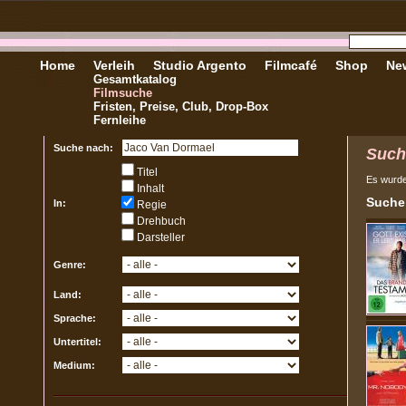
Home
Verleih
Studio Argento
Filmcafé
Shop
New
Gesamtkatalog
Filmsuche
Fristen, Preise, Club, Drop-Box
Fernleihe
Suche nach:
Such
Titel
Es wurd
Inhalt
Sucher
In:
Regie
Drehbuch
Darsteller
Genre:
Land:
Sprache:
Untertitel:
Medium: