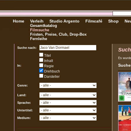
Home
Verleih
Studio Argento
Filmcafé
Shop
New
Gesamtkatalog
Filmsuche
Fristen, Preise, Club, Drop-Box
Fernleihe
Suche nach:
Such
Titel
Es wurd
Inhalt
Sucher
In:
Regie
Drehbuch
Darsteller
Genre:
Land:
Sprache:
Untertitel:
Medium: