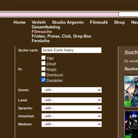
Home
Verleih
Studio Argento
Filmcafé
Shop
New
Gesamtkatalog
Filmsuche
Fristen, Preise, Club, Drop-Box
Fernleihe
Suche nach:
Such
Titel
Es wurd
Inhalt
Sucher
In:
Regie
Drehbuch
Darsteller
Genre:
Land:
Sprache:
Untertitel:
Medium: