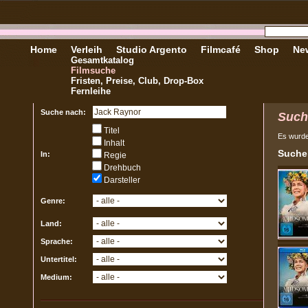
Home
Verleih
Studio Argento
Filmcafé
Shop
New
Gesamtkatalog
Filmsuche
Fristen, Preise, Club, Drop-Box
Fernleihe
Suche nach:
Such
Titel
Es wurd
Inhalt
Sucher
In:
Regie
Drehbuch
Darsteller
Genre:
Land:
Sprache:
Untertitel:
Medium: