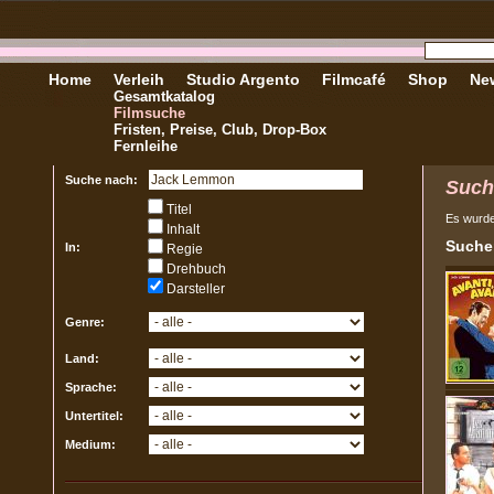
Home
Verleih
Studio Argento
Filmcafé
Shop
New
Gesamtkatalog
Filmsuche
Fristen, Preise, Club, Drop-Box
Fernleihe
Suche nach:
Such
Titel
Es wurd
Inhalt
Sucher
In:
Regie
Drehbuch
Darsteller
Genre:
Land:
Sprache:
Untertitel:
Medium: