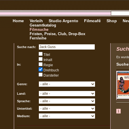
Home
Verleih
Studio Argento
Filmcafé
Shop
New
Gesamtkatalog
Filmsuche
Fristen, Preise, Club, Drop-Box
Fernleihe
Suche nach:
Such
Titel
Es wurd
Inhalt
Sucher
In:
Regie
Drehbuch
Darsteller
Genre:
Land:
Sprache:
Untertitel:
1
Medium: