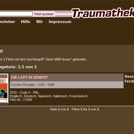
sletter
Hilfe
Wir
Impressum
e
en
1
Filme mit dem Suchbegriff
"Jack UND Guss"
gefunden.
gebnis: 1-1 von 1
DIE LADY IN ZEMENT
Gordon Douglas - USA - 1968
DVD - Code 2 - PAL
Englisch, Deutsch, Spanisch, Italienisch, Französisch
Film-Nr.: 17809
Seite
1
von
1
- Filme
1
bis
1
von
1