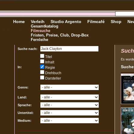
Home
Verleih
Studio Argento
Filmcafé
Shop
New
Gesamtkatalog
Filmsuche
Fristen, Preise, Club, Drop-Box
Fernleihe
Suche nach:
Such
Titel
Es wurd
Inhalt
Sucher
In:
Regie
Drehbuch
Darsteller
Genre:
Land:
Sprache:
Untertitel:
Medium: