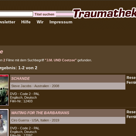
sletter
Hilfe
Wir
Impressum
e
en
2
Filme mit dem Suchbegriff
"J.M. UND Coetzee"
gefunden.
gebnis: 1-2 von 2
SCHANDE
Steve Jacobs - Australien - 2008
DVD - Code 2 - PAL
Englisch, Deutsch
Film-Nr.: 12403
WAITING FOR THE BARBARIANS
Ciro Guerra - USA, Italien - 2019
DVD - Code 2 - PAL
Englisch, Deutsch
Film-Nr.: 17097