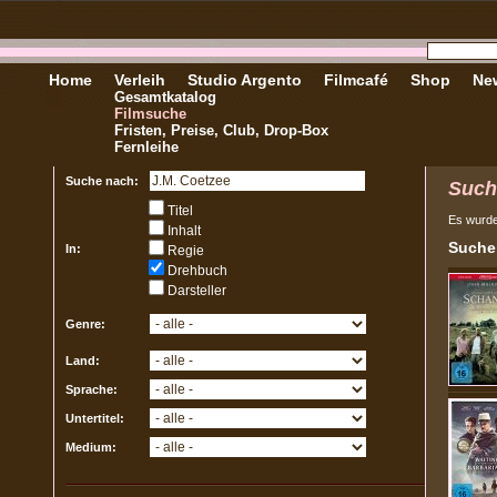
Home
Verleih
Studio Argento
Filmcafé
Shop
New
Gesamtkatalog
Filmsuche
Fristen, Preise, Club, Drop-Box
Fernleihe
Suche nach:
Such
Titel
Es wurd
Inhalt
Sucher
In:
Regie
Drehbuch
Darsteller
Genre:
Land:
Sprache:
Untertitel:
Medium: