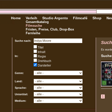
Home
Verleih
Studio Argento
Filmcafé
Shop
New
Gesamtkatalog
Filmsuche
Fristen, Preise, Club, Drop-Box
Fernleihe
Suche nach:
Such
Titel
Es wurd
Inhalt
Sucher
In:
Regie
Drehbuch
Darsteller
Genre:
Land:
Sprache:
Untertitel:
1
Medium: