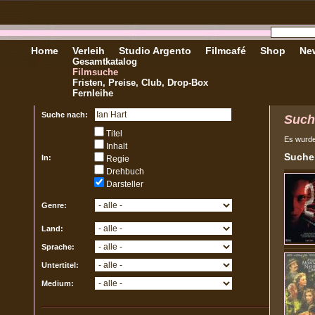
Home
Verleih
Studio Argento
Filmcafé
Shop
New
Gesamtkatalog
Filmsuche
Fristen, Preise, Club, Drop-Box
Fernleihe
Suche nach:
Such
Titel
Es wurd
Inhalt
Sucher
In:
Regie
Drehbuch
Darsteller
Genre:
Land:
Sprache:
Untertitel:
Medium: