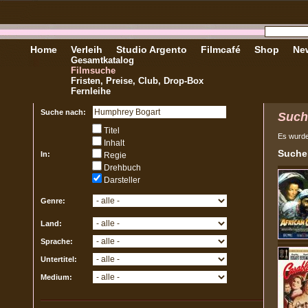
Home
Verleih
Studio Argento
Filmcafé
Shop
New
Gesamtkatalog
Filmsuche
Fristen, Preise, Club, Drop-Box
Fernleihe
Suche nach:
Such
Titel
Es wurd
Inhalt
Sucher
In:
Regie
Drehbuch
Darsteller
Genre:
Land:
Sprache:
Untertitel:
Medium: