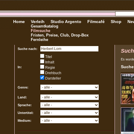
Home
Verleih
Studio Argento
Filmcafé
Shop
New
Gesamtkatalog
Filmsuche
Fristen, Preise, Club, Drop-Box
Fernleihe
Suche nach:
Such
Titel
Es wurd
Inhalt
Sucher
In:
Regie
Drehbuch
Darsteller
Genre:
Land:
Sprache:
Untertitel:
Medium: