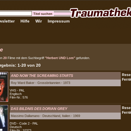
sletter
Hilfe
Wir
Impressum
e
en
20
Filme mit dem Suchbegriff
"Herbert UND Lom"
gefunden.
gebnis: 1-20 von 20
AND NOW THE SCREAMING STARTS
Roy Ward Baker - Grossbritannien - 1973
VHS - PAL
Englisch
Film-Nr.: 576
DAS BILDNIS DES DORIAN GREY
Massimo Dallamano - Deutschland, Italien - 1969
DVD - Code 2 - PAL
Deutsch
Film-Nr.: 10373