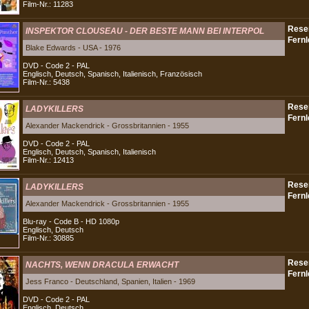
Film-Nr.: 11283
INSPEKTOR CLOUSEAU - DER BESTE MANN BEI INTERPOL
Blake Edwards - USA - 1976
DVD - Code 2 - PAL
Englisch, Deutsch, Spanisch, Italienisch, Französisch
Film-Nr.: 5438
LADYKILLERS
Alexander Mackendrick - Grossbritannien - 1955
DVD - Code 2 - PAL
Englisch, Deutsch, Spanisch, Italienisch
Film-Nr.: 12413
LADYKILLERS
Alexander Mackendrick - Grossbritannien - 1955
Blu-ray - Code B - HD 1080p
Englisch, Deutsch
Film-Nr.: 30885
NACHTS, WENN DRACULA ERWACHT
Jess Franco - Deutschland, Spanien, Italien - 1969
DVD - Code 2 - PAL
Englisch, Deutsch