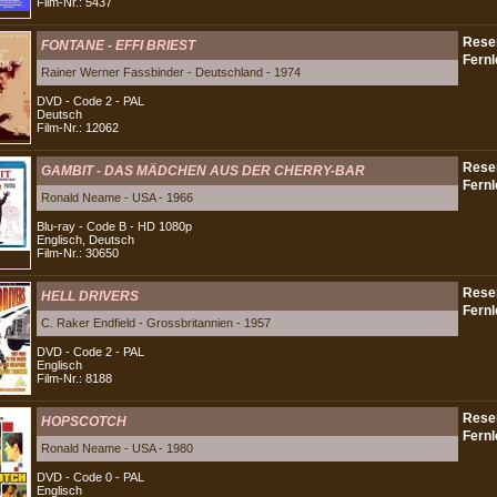
Film-Nr.: 5437
FONTANE - EFFI BRIEST
Rainer Werner Fassbinder - Deutschland - 1974
DVD - Code 2 - PAL
Deutsch
Film-Nr.: 12062
GAMBIT - DAS MÄDCHEN AUS DER CHERRY-BAR
Ronald Neame - USA - 1966
Blu-ray - Code B - HD 1080p
Englisch, Deutsch
Film-Nr.: 30650
HELL DRIVERS
C. Raker Endfield - Grossbritannien - 1957
DVD - Code 2 - PAL
Englisch
Film-Nr.: 8188
HOPSCOTCH
Ronald Neame - USA - 1980
DVD - Code 0 - PAL
Englisch