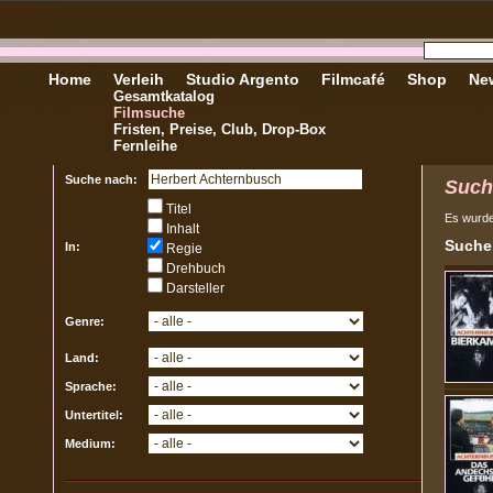
Home
Verleih
Studio Argento
Filmcafé
Shop
New
Gesamtkatalog
Filmsuche
Fristen, Preise, Club, Drop-Box
Fernleihe
Suche nach:
Such
Titel
Es wurd
Inhalt
Sucher
In:
Regie
Drehbuch
Darsteller
Genre:
Land:
Sprache:
Untertitel:
Medium: