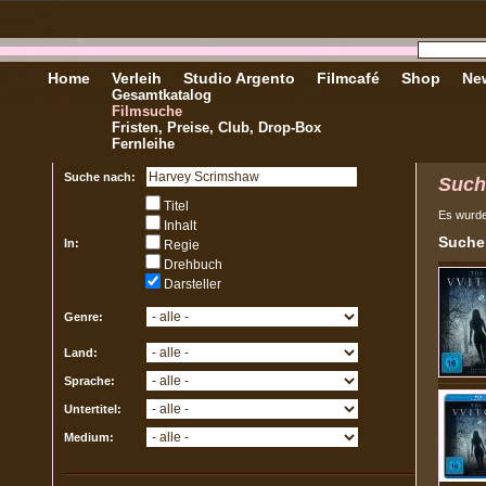
Home
Verleih
Studio Argento
Filmcafé
Shop
New
Gesamtkatalog
Filmsuche
Fristen, Preise, Club, Drop-Box
Fernleihe
Suche nach:
Such
Titel
Es wurd
Inhalt
Sucher
In:
Regie
Drehbuch
Darsteller
Genre:
Land:
Sprache:
Untertitel:
Medium: