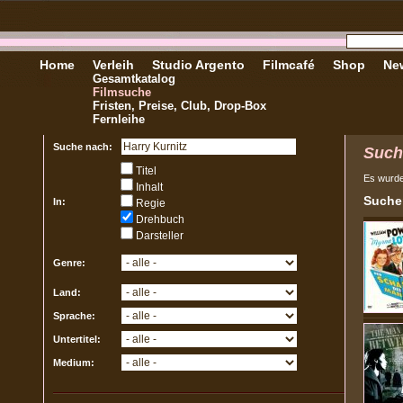
Home
Verleih
Studio Argento
Filmcafé
Shop
New
Gesamtkatalog
Filmsuche
Fristen, Preise, Club, Drop-Box
Fernleihe
Suche nach:
Such
Titel
Es wurd
Inhalt
Sucher
In:
Regie
Drehbuch
Darsteller
Genre:
Land:
Sprache:
Untertitel:
Medium: