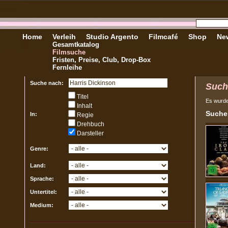
Home
Verleih
Studio Argento
Filmcafé
Shop
New
Gesamtkatalog
Filmsuche
Fristen, Preise, Club, Drop-Box
Fernleihe
Suche nach:
Such
Titel
Es wurd
Inhalt
Sucher
In:
Regie
Drehbuch
Darsteller
Genre:
Land:
Sprache:
Untertitel:
Medium: