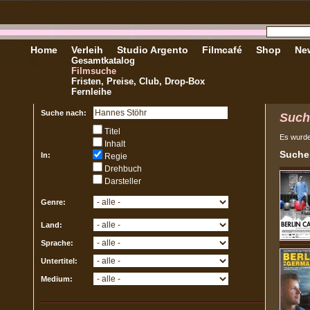
Home
Verleih
Studio Argento
Filmcafé
Shop
New
Gesamtkatalog
Filmsuche
Fristen, Preise, Club, Drop-Box
Fernleihe
Suche nach:
Such
Titel
Es wurd
Inhalt
Sucher
In:
Regie
Drehbuch
Darsteller
Genre:
Land:
Sprache:
Untertitel:
Medium: