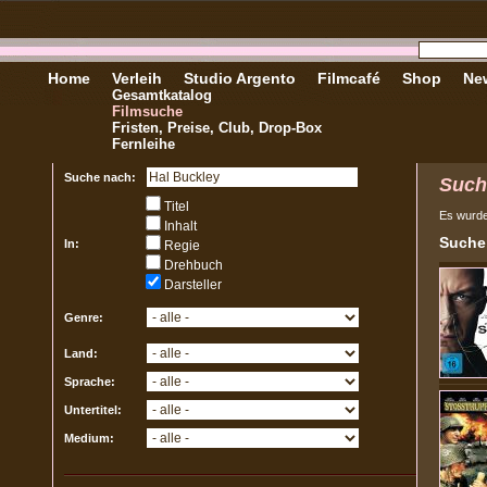
Home
Verleih
Studio Argento
Filmcafé
Shop
New
Gesamtkatalog
Filmsuche
Fristen, Preise, Club, Drop-Box
Fernleihe
Suche nach:
Such
Titel
Es wurd
Inhalt
Sucher
In:
Regie
Drehbuch
Darsteller
Genre:
Land:
Sprache:
Untertitel:
Medium: