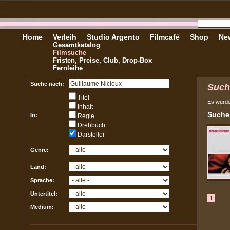
Home
Verleih
Studio Argento
Filmcafé
Shop
New
Gesamtkatalog
Filmsuche
Fristen, Preise, Club, Drop-Box
Fernleihe
Suche nach:
Such
Titel
Es wurd
Inhalt
Sucher
In:
Regie
Drehbuch
Darsteller
Genre:
Land:
Sprache:
Untertitel:
1
Medium: